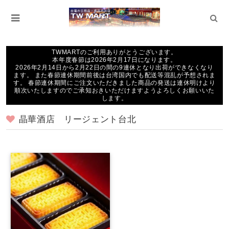
TWMARTのご利用ありがとうございます。
本年度春節は2026年2月17日になります。
2026年2月14日から2月22日の間の9連休となり出荷ができなくなり
ます。 また春節連休期間前後は台湾国内でも配送等混乱が予想されま
す。 春節連休期間にご注文いただきました商品の発送は連休明けより
順次いたしますのでご承知おきいただけますようよろしくお願いいた
します。
晶華酒店 リージェント台北