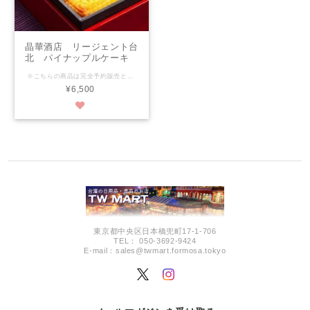
晶華酒店 リージェント台
北 パイナップルケーキ
8個入（個包装タイプ）
※こちらの商品は完全予約販売となります。 ※パッケージデザイン・内容量・個数などメーカー都合により予告なく変更になる場合がございますので予めご了承ください。 ※出荷日は【商品説明のカレンダー】をご参考ください。 ※【営業日カレンダー】とお間違いのないようにご注意ください。 リージェント台北のオリジナルパイナップルケーキ こちらもロイヤルニッコー、アンバサダーと並びの中山北路の有名ホテル ぜひ一度、ご賞味ください。 パイナップルケーキ ※人気商品となります。 現地販売状況により欠品が発生する可能性がございます。 その場合、ご注文のキャンセル、、後日配送（〜１か月後）いづれかの ご対応となります。 その際は当店より事前にご連絡差し上げます。 予めご了承の程、宜しくお願い申し上げます。
完全予約販売
¥6,500
東京都中央区日本橋兜町17-1-706
TEL： 050-3692-9424
E-mail：
sales@twmart.formosa.tokyo