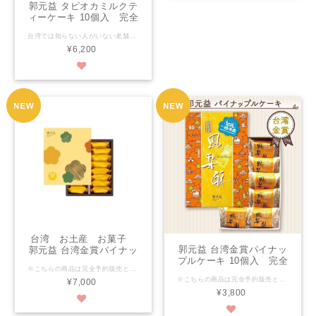
郭元益 タピオカミルクテ
ィーケーキ 10個入 完全
予約販売
台湾では知らない人がいない老舗お菓子屋「郭元益KUO YUAN YE」 台北市政府主催のパイナップルケーキコンテストで2010年と2013年に金賞を受賞！ タピオカミルクティーケーキ 保存期限：製造日より90日 ※人気商品となります。 現地販売状況により欠品が発生する可能性がございます。 その場合、ご注文のキャンセル、、後日配送（〜１か月後）いづれかの ご対応となります。 その際は当店より事前にご連絡差し上げます。 予めご了承の程、宜しくお願い申し上げます。
¥6,200
台湾 お土産 お菓子
郭元益 台湾金賞パイナッ
郭元益 台湾金賞パイナッ
プルケーキ 10個入 完全
プルケーキ 16個入 完全
※こちらの商品は完全予約販売となります ※出荷日は【商品説明のカレンダー】をご参考ください。 ※【営業日カレンダー】とお間違いのないようにご注意ください。 台湾では知らない人がいない老舗お菓子屋「郭元益KUO YUAN YE」 台北市政府主催のパイナップルケーキコンテストで2010年と2013年に金賞を受賞！ クッキー生地はサクサクの食感。パイナップルジャムは、台湾のパイナップルの名産地・台南関廟産の高級品種「17号・金鑽（ゴールデン・ダイヤモンド）」というパイナップルを厳選使用。伝統的なパイナップルケーキの製法を守り、冬瓜30％、パイナップル70％の割合で炊き上げたジャムは、ジューシーで程よい甘酸っぱさ。 パイナップルケーキ 保存期限：製造日より90日 箱のデザインは定期的に変わる場合がございます ※人気商品となります。 現地販売状況により欠品が発生する可能性がございます。 その場合、ご注文のキャンセル、、後日配送（〜１か月後）いづれかの ご対応となります。 その際は当店より事前にご連絡差し上げます。 予めご了承の程、宜しくお願い申し上げます。
予約販売
予約販売
※こちらの商品は完全予約販売となります ※出荷日は【商品説明のカレンダー】をご参考ください。 ※【営業日カレンダー】とお間違いのないようにご注意ください。 台湾では知らない人がいない老舗お菓子屋「郭元益KUO YUAN YE」 台北市政府主催のパイナップルケーキコンテストで2010年と2013年に金賞を受賞！ クッキー生地はサクサクの食感。パイナップルジャムは、台湾のパイナップルの名産地・台南関廟産の高級品種「17号・金鑽（ゴールデン・ダイヤモンド）」というパイナップルを厳選使用。伝統的なパイナップルケーキの製法を守り、冬瓜30％、パイナップル70％の割合で炊き上げたジャムは、ジューシーで程よい甘酸っぱさ。 パイナップルケーキ 10個入 2800円 保存期限：製造日より90日 箱のデザインは定期的に変わる場合がございます ※人気商品となります。 現地販売状況により欠品が発生する可能性がございます。 その場合、ご注文のキャンセル、、後日配送（〜１か月後）いづれかの ご対応となります。 その際は当店より事前にご連絡差し上げます。 予めご了承の程、宜しくお願い申し上げます。
¥7,000
¥3,800