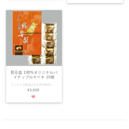
郭元益 100%オリジナルパ
イナップルケーキ 10個
入 完全予約販売
※こちらの商品は完全予約販売となります ※出荷日は【商品説明のカレンダー】をご参考ください。 ※【営業日カレンダー】とお間違いのないようにご注意ください。 台湾では知らない人がいない老舗お菓子屋「郭元益KUO YUAN YE」 台北市政府主催のパイナップルケーキコンテストで2010年と2013年に金賞を受賞！ クッキー生地はサクサクの食感。 冬瓜を一切使わない100パーセント純度のパイナップルジャム パイナップルケーキ 10個入 3600円 保存期限：製造日より90日 ※人気商品となります。 現地販売状況により欠品が発生する可能性がございます。 その場合、ご注文のキャンセル、、後日配送（〜１か月後）いづれかの ご対応となります。 その際は当店より事前にご連絡差し上げます。 予めご了承の程、宜しくお願い申し上げます。
¥3,600