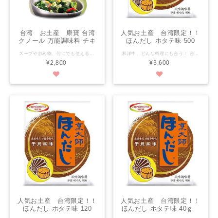
台湾 お土産 康寶 台湾
人気お土産 台湾限定！！
クノール 万能調味料 チキ
ほんだし ホタテ味 500
ンスープ 原味/鰹魚/奶素
ｇ 送料無料
スープや炒め物、何にでも使える万能調味料です。鶏ガラ出汁。 ◆100％厳選された鶏肉からエキスを抽出し、自然な甘さを引き出しています ◆小さじ１杯だけで、炒める、蒸す、煮る、揚げる、煮込む、様々な料理にあいます！ ◆独自の技術で料理する際にすばやく溶け、食材にバランスよく味付けできます。 ◆包装の気密性を強化し、湿気を防ぎます。 ◆原材料：鶏肉、海塩、スクロース、トウモロコシ ◆内容量：240ｇ ◆保存期限：1年
和洋中、どんな料理にも合う！ 台湾でしか売ってない噂のマジック調味料「ほんだしホタテ味」 【内容量】500ｇ 【保存方法】常温
鮮味炒手 ビッグサイズ
¥2,800
¥3,600
(240g)
人気お土産 台湾限定！！
人気お土産 台湾限定！！
ほんだし ホタテ味 120
ほんだし ホタテ味 40ｇ
ｇ 送料無料
送料無料