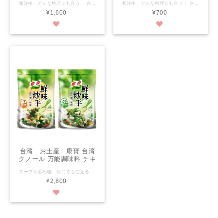
和洋中、どんな料理にも合う！ 台湾でしか売ってない噂のマジック調味料「ほんだしホタテ味」 【内容量】120ｇ 【保存方法】常温
和洋中、どんな料理にも合う！ 台湾でしか売ってない噂のマジック調味料「ほんだしホタテ味」 【内容量】40ｇ 【保存方法】常温
¥1,600
¥700
台湾 お土産 康寶 台湾
クノール 万能調味料 チキ
ンスープ 原味/奶素 鮮味炒
スープや炒め物、何にでも使える万能調味料です。鶏ガラ出汁。 ◆100％厳選された鶏肉からエキスを抽出し、自然な甘さを引き出しています ◆小さじ１杯だけで、炒める、蒸す、煮る、揚げる、煮込む、様々な料理にあいます！ ◆独自の技術で料理する際にすばやく溶け、食材にバランスよく味付けできます。 ◆包装の気密性を強化し、湿気を防ぎます。 ◆原材料：鶏肉、海塩、スクロース、トウモロコシ ◆内容量：500ｇ ◆保存期限：1年
手 補充パック(500g)
¥2,800