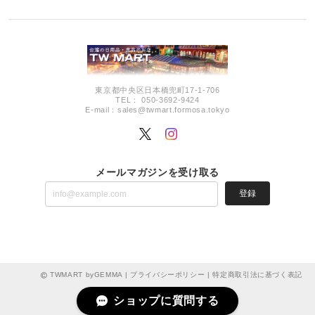
東京都中央区日本橋兜町17-1-706
TEL： 050-3692-9424
E-mail：
sales@twmart.formosa.tokyo
メールマガジンを受け取る
登録
TWMART byGEMMA |
プライバシーポリシー
|
特定商取引法に基づく表記
ショップに質問する