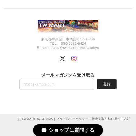
東京都中央区日本橋兜町17-1-706
TEL： 050-3692-9424
E-mail：
sales@twmart.formosa.tokyo
メールマガジンを受け取る
登録
TWMART byGEMMA |
プライバシーポリシー
|
特定商取引法に基づく表記
ショップに質問する