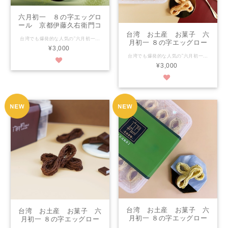
六月初一 ８の字エッグロ
ール 京都伊藤久右衛門コ
ラボ宇治抹茶味 京都宇治
台湾 お土産 お菓子 六
台湾でも爆発的な人気の”六月初一”の8の字エッグロール♪ 【期間限定販売が好評により常時販売になりました！】 京都で193年の歴史を持つ抹茶ブランドと百年の歴史を持つ京都ブランド『伊藤久右衛門』と夢のコラボレーション。 最高級の茶葉にこだわり、京都一番抹茶の粉末を挽く昔ながらの丁寧な製法を継承しています。 サクサクの八つ切り卵ロールに混ぜ込んだ、濃厚で甘くまろやかな味わいとほろ苦いお茶の風味が、一瞬で京都に飛んでいるかのような味わいです。 ひとくちで心まで、コク倍増、百年ブランドの抹茶の奥深い薫りと千の層のサクサク感 期間限定商品をぜひご賞味あれ！ ブランド名である『六月初一』には６月の最初の日は決意と希望に満ちた始まりの日という意 葉巻型ロールがポピュラーなエッグロールが８の字！ 『六月初一』のエッグロールの８の字には エッグロールを横に寝かすと”∞”無限という意味 さらには女性創業者ならではの家族、友人、恋人、すべての人が深い無限の縁で結ばれますようにとの意も込められ居ます 一口くちにいれると、ほろほろとほどけるような食感 また一口でさっと食べれるような大きさ サクサク感は病みつきに ぜひご賞味くださいませ。 抹茶味 32個入り／約256G 保存期限：４か月 ※人気商品となります。 現地販売状況により欠品が発生する可能性がございます。 その場合、ご注文のキャンセル、、後日配送（〜１か月後）いづれかの ご対応となります。 その際は当店より事前にご連絡差し上げます。 予めご了承の程、宜しくお願い申し上げます。
抹茶蛋捲 予約販売
月初一 ８の字エッグロー
¥3,000
ル プレーン味 經典原味
台湾でも爆発的な人気の”六月初一”の8の字エッグロール♪ ブランド名である『六月初一』には６月の最初の日は決意と希望に満ちた始まりの日という意 葉巻型ロールがポピュラーなエッグロールが８の字！ 『六月初一』のエッグロールの８の字には エッグロールを横に寝かすと”∞”無限という意味 さらには女性創業者ならではの家族、友人、恋人、すべての人が深い無限の縁で結ばれますようにとの意も込められ居ます 一口くちにいれると、ほろほろとほどけるような食感 また一口でさっと食べれるような大きさ サクサク感は病みつきに ぜひご賞味くださいませ。 プレーン味 40個入り／約320G 保存期限：４か月 ※人気商品となります。 現地販売状況により欠品が発生する可能性がございます。 その場合、ご注文のキャンセル、、後日配送（〜１か月後）いづれかの ご対応となります。 その際は当店より事前にご連絡差し上げます。 予めご了承の程、宜しくお願い申し上げます。
蛋捲 予約販売
¥3,000
台湾 お土産 お菓子 六
台湾 お土産 お菓子 六
月初一 ８の字エッグロー
月初一 ８の字エッグロー
ル 青のり味 日式海苔蛋
ル チョコレート味 濃情