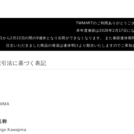
TWMARTのご利用ありがとうご
本年度春節は2026年2月17日に
14日から2月22日の間の9連休となり出荷ができなくなります。 また春節連
注文いただきました商品の発送は連休明けより順次いたしますのでご承知
取引法に基づく表記
MMA
名称
go Kawajima