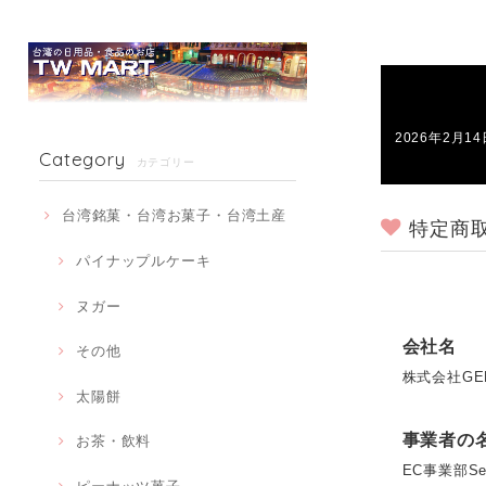
2026年2月
Category
カテゴリー
台湾銘菓・台湾お菓子・台湾土産
特定商
パイナップルケーキ
ヌガー
会社名
その他
株式会社GE
太陽餅
事業者の
お茶・飲料
EC事業部Sei