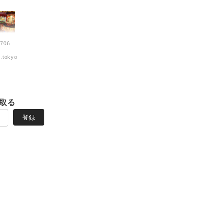
706
.tokyo
取る
登録