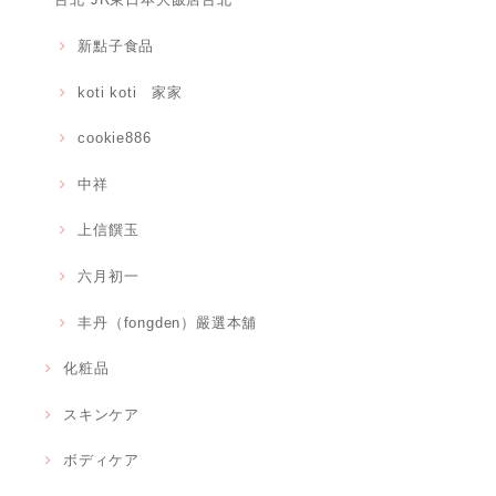
新點子食品
koti koti 家家
cookie886
中祥
上信饌玉
六月初一
丰丹（fongden）嚴選本舖
化粧品
スキンケア
ボディケア