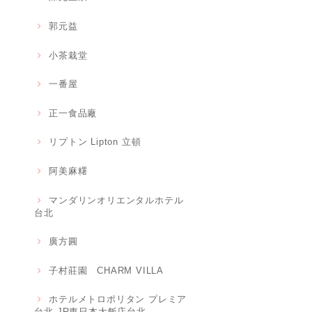
郭元益
小茶栽堂
一番屋
正一食品廠
リプトン Lipton 立頓
阿美麻糬
マンダリンオリエンタルホテル
台北
廣方圓
子村莊園 CHARM VILLA
ホテルメトロポリタン プレミア
台北 JR東日本大飯店台北