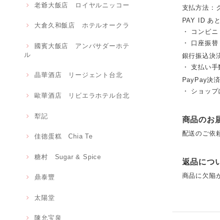
老爺大飯店 ロイヤルニッコー
支払方法：
PAY ID あ
大倉久和飯店 ホテルオークラ
・ コンビニ
・ 口座振
國賓大飯店 アンバサダーホテ
ル
銀行振込決
・ 支払い手
晶華酒店 リージェント台北
PayPay決済
・ ショッ
歐華酒店 リビエラホテル台北
犁記
商品のお
配送のご依
佳德蛋糕 Chia Te
糖村 Sugar & Spice
返品につ
商品に欠陥
鼎泰豐
太陽堂
陳允宝泉