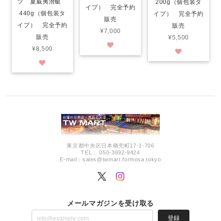
ツ 夏威夷潛艇
200g（個包装タ
イプ） 完全予約
440g（個包装タ
イプ） 完全予約
販売
イプ） 完全予約
販売
¥7,000
販売
¥5,500
¥8,500
東京都中央区日本橋兜町17-1-706
TEL： 050-3692-9424
E-mail：
sales@twmart.formosa.tokyo
メールマガジンを受け取る
登録