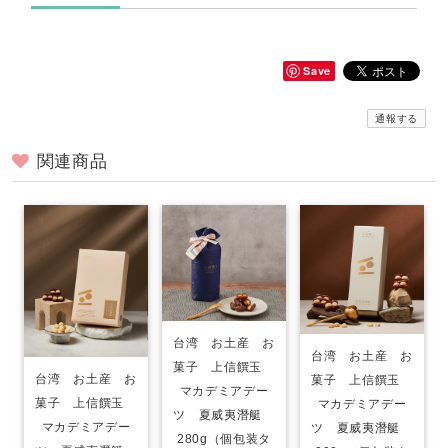
Save
通報する
関連商品
台湾 お土産 お
台湾 お土産 お
菓子 上信饌玉
台湾 お土産 お
菓子 上信饌玉
マカデミアデー
菓子 上信饌玉
マカデミアデー
ツ 夏威夷潛艇
マカデミアデー
ツ 夏威夷潛艇
280g（個包装タ