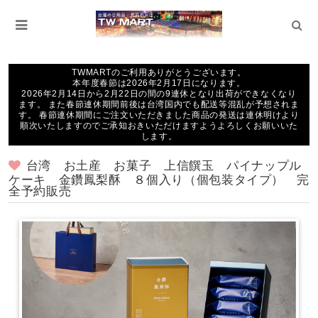
TWMARTのご利用ありがとうございます。
本年度春節は2026年2月17日になります。
2026年2月14日から2月22日の間の9連休となり出荷ができなくなり
ます。 また春節連休期間前後は台湾国内でも配送等混乱が予想されま
す。 春節連休期間にご注文いただきました商品の発送は連休明けより
順次いたしますのでご承知おきいただけますようよろしくお願いいた
します。
台湾 お土産 お菓子 上信饌玉 パイナップル
ケーキ 金鑽鳳梨酥 ８個入り（個包装タイプ） 完
全予約販売