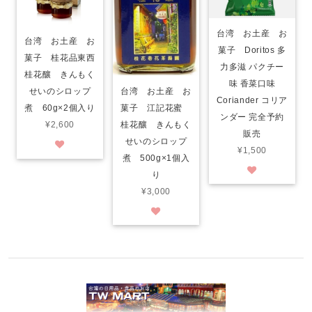
台湾 お土産 お
台湾 お土産 お
菓子 Doritos 多
菓子 桂花品東西
力多滋 パクチー
桂花釀 きんもく
味 香菜口味
台湾 お土産 お
せいのシロップ
Coriander コリア
菓子 江記花蜜
煮 60g×2個入り
ンダー 完全予約
桂花釀 きんもく
¥2,600
販売
せいのシロップ
¥1,500
煮 500g×1個入
り
¥3,000