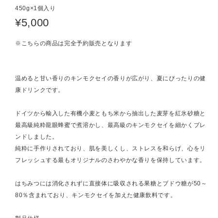
450g×1個入り
¥5,000
※こちらの商品は完全予約販売となります
温めると甘い香りのキンモクセイの香りが広がり、夏にぴったりの健
康ドリンクです。
ドイツから輸入した有機小麦ともち米から抽出した麦芽を紅氷砂糖と
最高級純粋龍眼蜂蜜で煮溶かし、最高級のキンモクセイを細かくブレ
ンドしました。
純粋に手作りされており、肌を美しくし、ストレスを和らげ、心をリ
フレッシュする最もオリジナルのさわやかな香りを保持しています。
はちみつには消化されずに直接体に吸収される果糖とブドウ糖が50～
80％含まれており、キンモクセイを加えた健康飲料です。