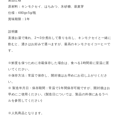
製品仕様
原材料：キンモクセイ、はちみつ、氷砂糖、薪麦芽
仕様：480g±5g/瓶
賞味期限：1年
説明書
直接お湯で淹れ、2〜3分煮出して香りを出し、キンモクセイと一緒に
飲むと、濃さはお好みで選べますが、最高のキンモクセイコーヒーで
す。
※鮮度を保つために冷蔵保存した場合は、食べる1時間前に室温に置
いてください。
※保存方法：常温で保存し、開封後はお早めにお召し上がりくださ
い。
※ 製造年月日・保存期間：常温で1年間保存可能ですが、開封後はお
早めにご使用ください。(製造日については、製品の外側にあるラベ
ルを参照してください)
※人気商品となります。