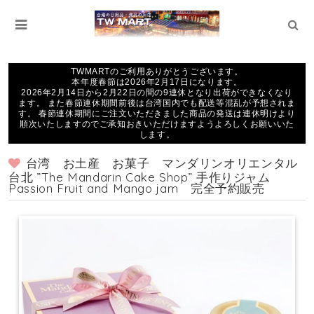
TWMARTのご利用ありがとうございます。
本年度春節は2026年2月17日になります。
2026年2月14日から2月22日の間の9連休となり出荷ができなくなり
ます。 また春節連休期間前後は台湾国内でも配送等混乱が予想されま
す。 春節連休期間にご注文いただきました商品の発送は連休明けより
順次いたしますのでご承知おきいただけますようよろしくお願いいた
します。
台湾 お土産 お菓子 マンダリンオリエンタル
台北 ”The Mandarin Cake Shop” 手作りジャム
Passion Fruit and Mango jam 完全予約販売