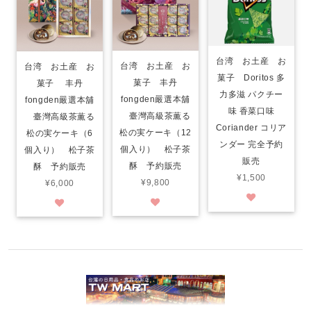
台湾 お土産 お
台湾 お土産 お
台湾 お土産 お
菓子 Doritos 多
菓子 丰丹
菓子 丰丹
力多滋 パクチー
fongden嚴選本舖
fongden嚴選本舖
味 香菜口味
臺灣高級茶薫る
臺灣高級茶薫る
Coriander コリア
松の実ケーキ（12
松の実ケーキ（6
ンダー 完全予約
個入り） 松子茶
個入り） 松子茶
販売
酥 予約販売
酥 予約販売
¥1,500
¥9,800
¥6,000