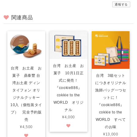
通報する
関連商品
台湾 お土産 お
台湾 お土産 お
菓子 10月1日正
菓子 鼎泰豐 台
台湾 3箱セット
式に発売！
湾お土産 ディン
につきオリジナル
『cookie886』
タイフォン オリ
漁師バッグ一つセ
cokkie to the
ジナルクッキー
ットに！
WORLD オリジ
10入（個包装タイ
『cookie886』
ナル
プ） 完全予約販
cokkie to the
¥4,000
売
WORLD すべて
¥4,500
のお味
¥13,000