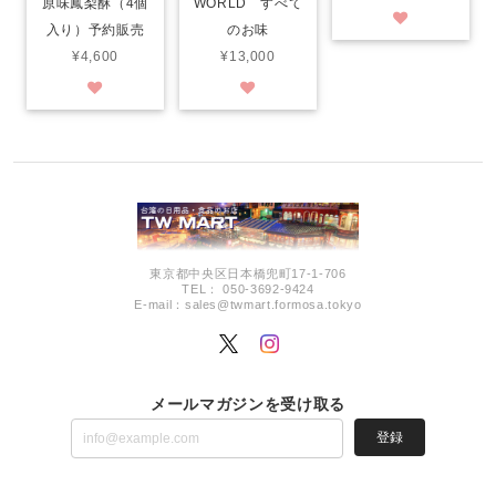
WORLD すべて
原味鳳梨酥（4個
のお味
入り）予約販売
¥13,000
¥4,600
東京都中央区日本橋兜町17-1-706
TEL： 050-3692-9424
E-mail：
sales@twmart.formosa.tokyo
メールマガジンを受け取る
登録