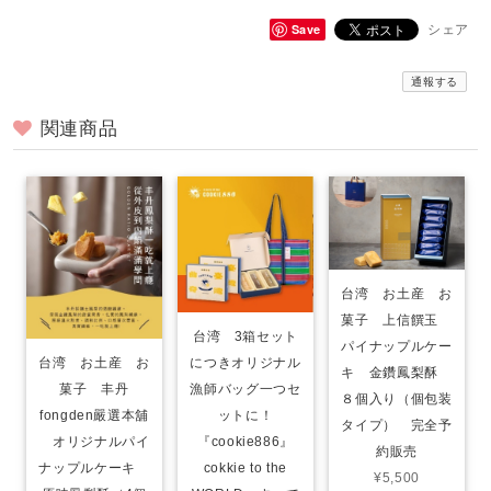
Save
シェア
通報する
関連商品
台湾 お土産 お
菓子 上信饌玉
台湾 3箱セット
パイナップルケー
につきオリジナル
台湾 お土産 お
キ 金鑽鳳梨酥
漁師バッグ一つセ
菓子 丰丹
８個入り（個包装
ットに！
fongden嚴選本舖
タイプ） 完全予
『cookie886』
オリジナルパイ
約販売
cokkie to the
ナップルケーキ
¥5,500