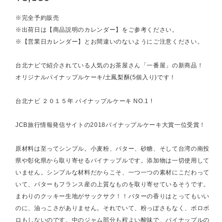
※完全予約販売
※出荷日は【商品説明のカレンダー】をご参考ください。
※【営業日カレンダー】とお間違いのないようにご注意ください。
台北ナビで紹介されている人気のお茶屋さん「一番屋」の新商品！
オリジナルパイナップルケーキ/土鳳梨酥(5個入り)です！
台北ナビ ２０１５年 パイナップルケーキ NO.1 !
JCB旅行情報発信サイトの2018パイナップルケーキ大賞一位受賞！
原材料は至ってシンプル。小麦粉、バター、砂糖、そして台湾の南投
県や彰化県から取り寄せるパイナップルです。添加物は一切使用して
いません。シンプルな材料だからこそ、一つ一つの素材にこだわって
いて、バターもフランス産の上質なものを取り寄せているそうです。
まわりのクッキー生地がサックサク！！バターの香りはとってもいい
のに、油っこさがありません。それでいて、粉っぽさもなく、ボロボ
ロもしないのです。中のジャム部分も程よい酸味で、パイナップルの