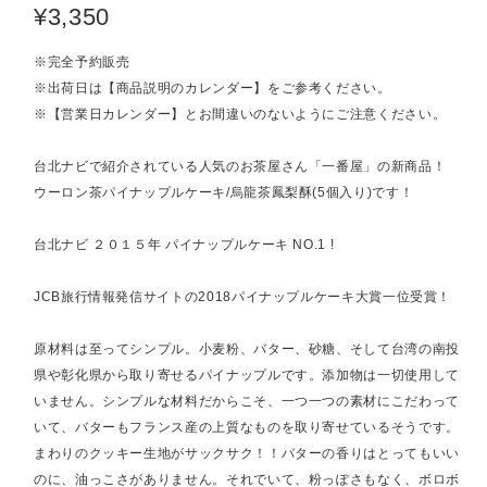
¥3,350
※完全予約販売
※出荷日は【商品説明のカレンダー】をご参考ください。
※【営業日カレンダー】とお間違いのないようにご注意ください。
台北ナビで紹介されている人気のお茶屋さん「一番屋」の新商品！
ウーロン茶パイナップルケーキ/烏龍茶鳳梨酥(5個入り)です！
台北ナビ ２０１５年 パイナップルケーキ NO.1 !
JCB旅行情報発信サイトの2018パイナップルケーキ大賞一位受賞！
原材料は至ってシンプル。小麦粉、バター、砂糖、そして台湾の南投
県や彰化県から取り寄せるパイナップルです。添加物は一切使用して
いません。シンプルな材料だからこそ、一つ一つの素材にこだわって
いて、バターもフランス産の上質なものを取り寄せているそうです。
まわりのクッキー生地がサックサク！！バターの香りはとってもいい
のに、油っこさがありません。それでいて、粉っぽさもなく、ボロボ