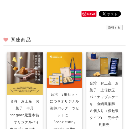
Save
通報する
関連商品
台湾 お土産 お
菓子 上信饌玉
台湾 3箱セット
パイナップルケー
につきオリジナル
台湾 お土産 お
キ 金鑽鳳梨酥
漁師バッグ一つセ
菓子 丰丹
８個入り（個包装
ットに！
fongden嚴選本舖
タイプ） 完全予
『cookie886』
オリジナルパイ
約販売
cokkie to the
ナップルケーキ