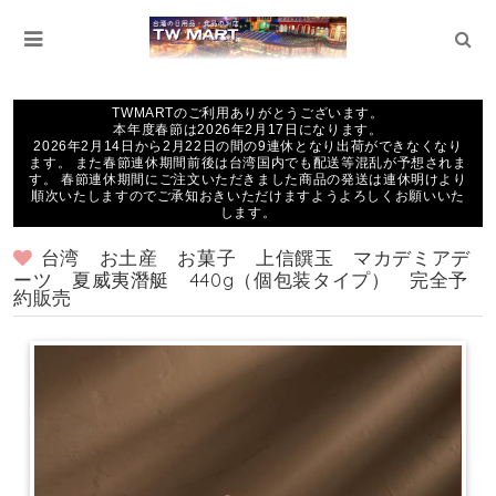
TWMARTのご利用ありがとうございます。
本年度春節は2026年2月17日になります。
2026年2月14日から2月22日の間の9連休となり出荷ができなくなり
ます。 また春節連休期間前後は台湾国内でも配送等混乱が予想されま
す。 春節連休期間にご注文いただきました商品の発送は連休明けより
順次いたしますのでご承知おきいただけますようよろしくお願いいた
します。
台湾 お土産 お菓子 上信饌玉 マカデミアデ
ーツ 夏威夷潛艇 440g（個包装タイプ） 完全予
約販売