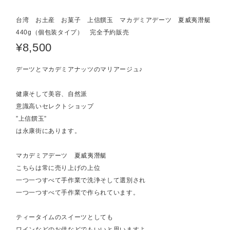
台湾 お土産 お菓子 上信饌玉 マカデミアデーツ 夏威夷潛艇
440g（個包装タイプ） 完全予約販売
¥8,500
デーツとマカデミアナッツのマリアージュ♪
健康そして美容、自然派
意識高いセレクトショップ
”上信饌玉”
は永康街にあります。
マカデミアデーツ 夏威夷潛艇
こちらは常に売り上げの上位
一つ一つすべて手作業で洗浄そして選別され
一つ一つすべて手作業で作られています。
ティータイムのスイーツとしても
ワインなどのお供などでもいいと思いますよ