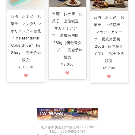
台湾 お土産 お
台湾 お土産 お
台湾 お土産 お
菓子 上信饌玉
菓子 マンダリン
菓子 上信饌玉
マカデミアデー
オリエンタル台北
マカデミアデー
ツ 夏威夷潛艇
”The Mandarin
ツ 夏威夷潛艇
280g（個包装タ
Cake Shop” The
200g（個包装タ
イプ） 完全予約
Glory 完全予約
イプ） 完全予約
販売
販売
販売
¥7,000
¥16,800
¥5,500
東京都中央区日本橋兜町17-1-706
TEL： 050-3692-9424